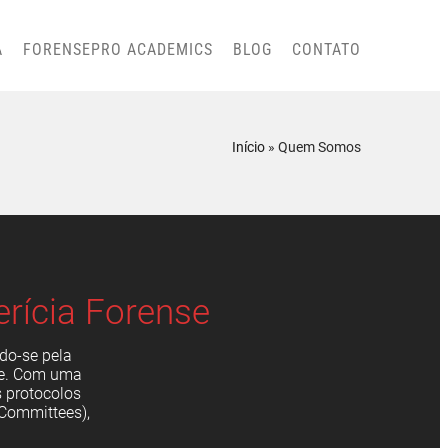
A
FORENSEPRO ACADEMICS
BLOG
CONTATO
Início
»
Quem Somos
rícia Forense
do-se pela
se. Com uma
s protocolos
 Committees),