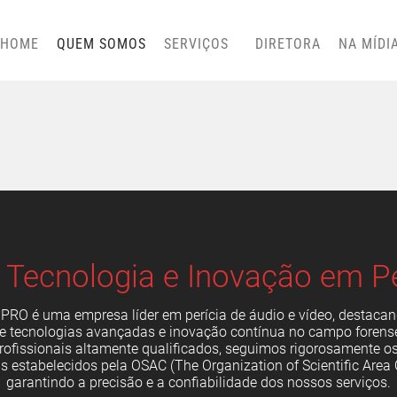
HOME
QUEM SOMOS
SERVIÇOS
DIRETORA
NA MÍDI
 Tecnologia e Inovação em Pe
 PRO é uma empresa líder em perícia de áudio e vídeo, destacan
de tecnologias avançadas e inovação contínua no campo foren
rofissionais altamente qualificados, seguimos rigorosamente o
is estabelecidos pela OSAC (The Organization of Scientific Area
garantindo a precisão e a confiabilidade dos nossos serviços.