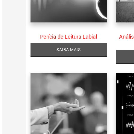
Perícia de Leitura Labial
Análi
SAIBA MAIS