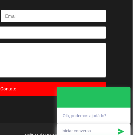
r Contato
Olá, podemos ajudá-lo?